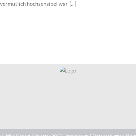
vermutlich hochsensibel war. [...]
 Ulrike Sichert-Schuster 2023 |
Impressum
|
Datenschutzerkläru